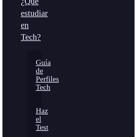
¿Qué
estudiar
en
Tech?
Guía
de
Perfiles
Tech
Haz
el
Test