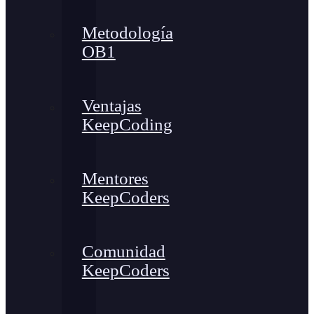
Metodología
OB1
Ventajas
KeepCoding
Mentores
KeepCoders
Comunidad
KeepCoders