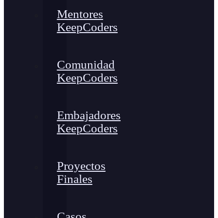
Mentores
KeepCoders
Comunidad
KeepCoders
Embajadores
KeepCoders
Proyectos
Finales
Casos