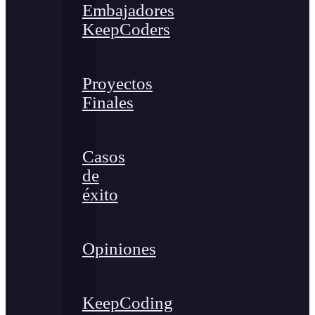
Embajadores
KeepCoders
Proyectos
Finales
Casos
de
éxito
Opiniones
KeepCoding