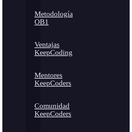
Metodología
OB1
Ventajas
KeepCoding
Mentores
KeepCoders
Comunidad
KeepCoders