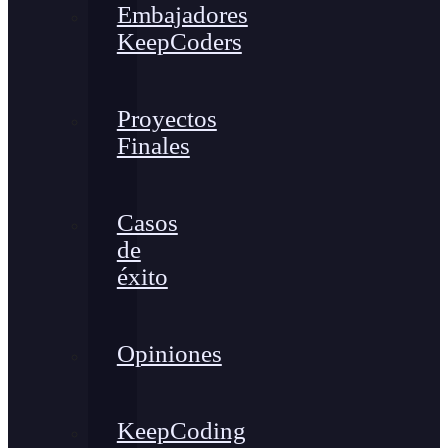
Embajadores
KeepCoders
Proyectos
Finales
Casos
de
éxito
Opiniones
KeepCoding