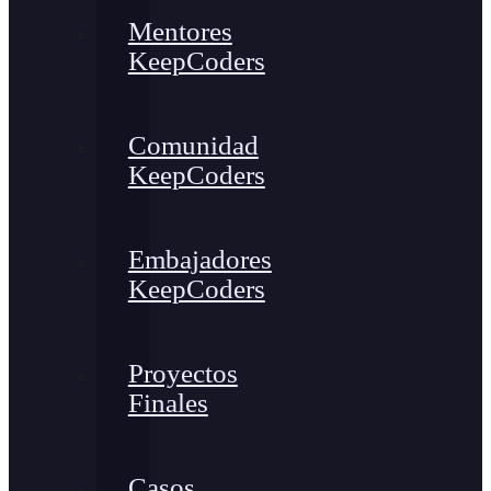
Mentores
KeepCoders
Comunidad
KeepCoders
Embajadores
KeepCoders
Proyectos
Finales
Casos