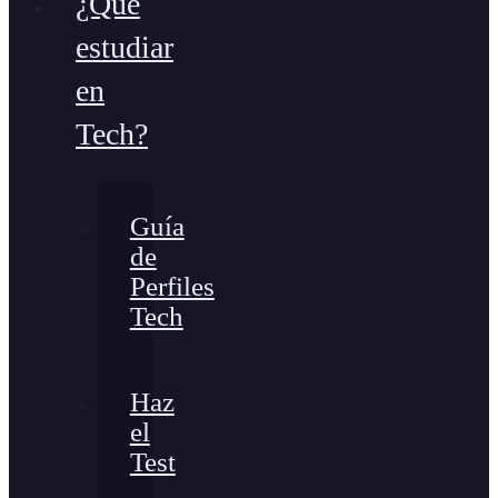
¿Qué
estudiar
en
Tech?
Guía
de
Perfiles
Tech
Haz
el
Test