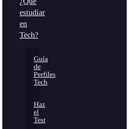
¿Qué
estudiar
en
Tech?
Guía
de
Perfiles
Tech
Haz
el
Test