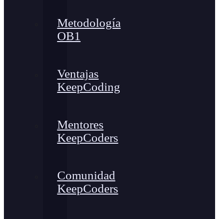
Metodología
OB1
Ventajas
KeepCoding
Mentores
KeepCoders
Comunidad
KeepCoders