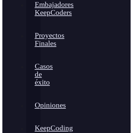
Embajadores
KeepCoders
Proyectos
Finales
Casos
de
éxito
Opiniones
KeepCoding