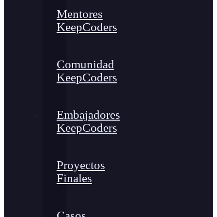
Mentores
KeepCoders
Comunidad
KeepCoders
Embajadores
KeepCoders
Proyectos
Finales
Casos