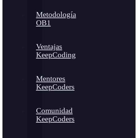
Metodología
OB1
Ventajas
KeepCoding
Mentores
KeepCoders
Comunidad
KeepCoders