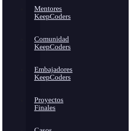
Mentores
KeepCoders
Comunidad
KeepCoders
Embajadores
KeepCoders
Proyectos
Finales
Casos