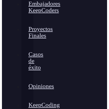
Embajadores
KeepCoders
Proyectos
Finales
Casos
de
éxito
Opiniones
KeepCoding