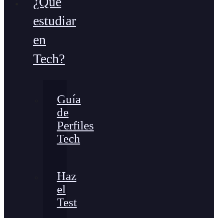
¿Qué
estudiar
en
Tech?
Guía
de
Perfiles
Tech
Haz
el
Test