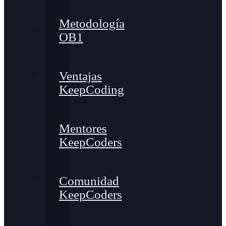
Metodología
OB1
Ventajas
KeepCoding
Mentores
KeepCoders
Comunidad
KeepCoders