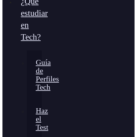
¿Qué
estudiar
en
Tech?
Guía
de
Perfiles
Tech
Haz
el
Test