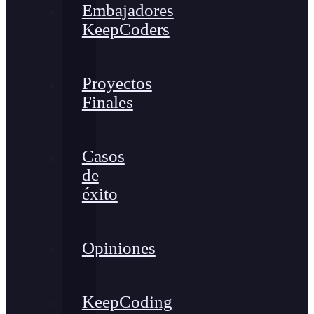
Embajadores
KeepCoders
Proyectos
Finales
Casos
de
éxito
Opiniones
KeepCoding