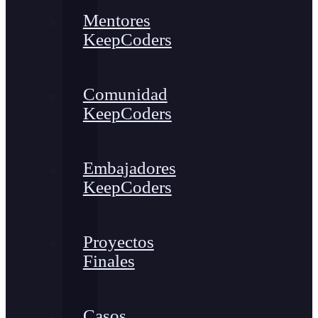
Mentores
KeepCoders
Comunidad
KeepCoders
Embajadores
KeepCoders
Proyectos
Finales
Casos