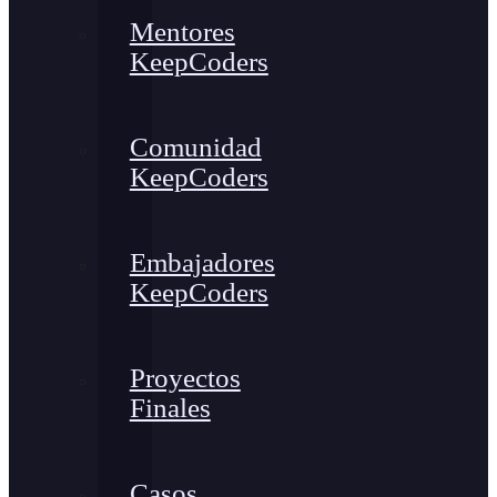
Mentores
KeepCoders
Comunidad
KeepCoders
Embajadores
KeepCoders
Proyectos
Finales
Casos