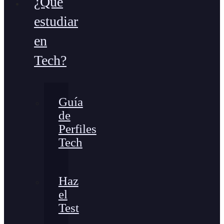
¿Qué
estudiar
en
Tech?
Guía
de
Perfiles
Tech
Haz
el
Test