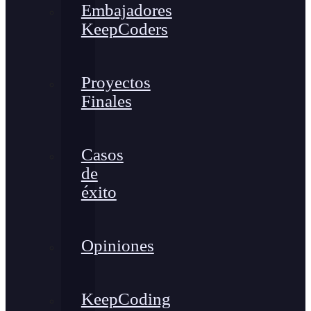
Embajadores
KeepCoders
Proyectos
Finales
Casos
de
éxito
Opiniones
KeepCoding