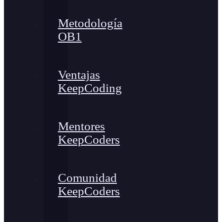
Metodología
OB1
Ventajas
KeepCoding
Mentores
KeepCoders
Comunidad
KeepCoders