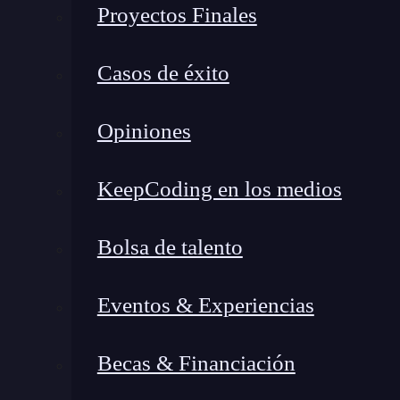
En la historia,
mujeres como Grace Hopper,
A
Proyectos Finales
cruciales en el mundo de la programación. Por e
desde siempre de la mujer en la
tecnología
y la 
Casos de éxito
generaciones. También destacar las numerosas 
aportando a este sector y que tenemos la suerte
Opiniones
KeepCoding.
Mónica Sanmartin
, ex-alumna d
más talento al sector tecnológico es un tema 
KeepCoding en los medios
y niños
: “En la infancia se deberían fomentar 
con las matemáticas y el ajedrez a edades más t
Bolsa de talento
programación en el día a día, puesto que aporta
Reduce desigualdades laborales, más p
Eventos & Experiencias
La inclusión de la mujer en el campo tecnológ
Becas & Financiación
que se puede lograr una mayor tasa de prod