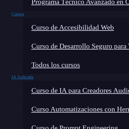
Programa Técnico Avanzado en Cib
Cursos
Curso de Accesibilidad Web
Curso de Desarrollo Seguro para
Todos los cursos
IA Aplicada
Lucia Gómez Salgado
Curso de IA para Creadores Audi
Contribuyo a acercar la realidad del sector tecno
visión de mercado y experiencia directa en proces
Curso Automatizaciones con Herra
Curso de Prompt Engineering