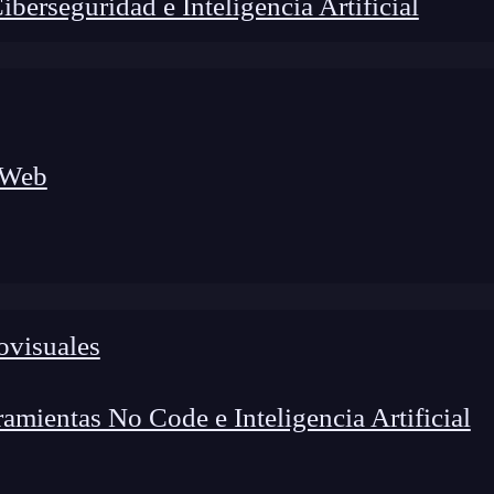
erseguridad e Inteligencia Artificial
 Web
ovisuales
lógico a nuevos profesionales, combinando conocimiento práctico,
os de transformación profesional.
mientas No Code e Inteligencia Artificial