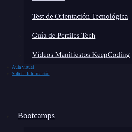
trabajo, ya sea para trabajar como científicas 
desarrolladoras de aplicaciones móviles, etc. 
Test de Orientación Tecnológica
Desarrollo Mobile
:
“Añadí a LinkedIn que c
empezaron a llamarme y no lo había ni emp
Guía de Perfiles Tech
Vídeos Manifiestos KeepCoding
Aula virtual
Solicita Información
Bootcamps