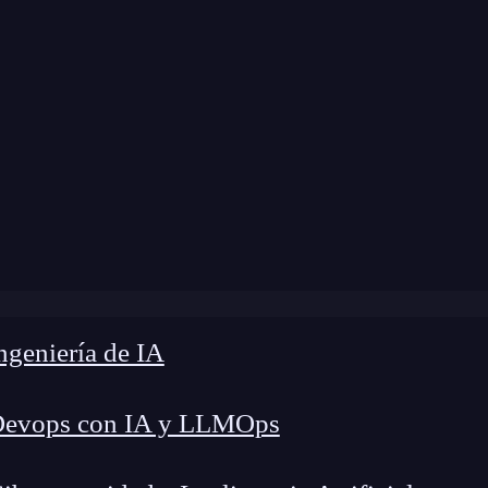
 modificación:
10 de abril de 2024 |
Tiempo de L
log
»
Programación para mujeres: retos y beneficios
geniería de IA
Devops con IA y LLMOps