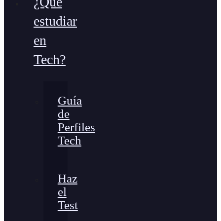
¿Qué
estudiar
en
Tech?
Guía
de
Perfiles
Tech
Haz
el
Test