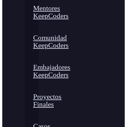
Mentores
KeepCoders
Comunidad
KeepCoders
Embajadores
KeepCoders
Proyectos
Finales
Casos