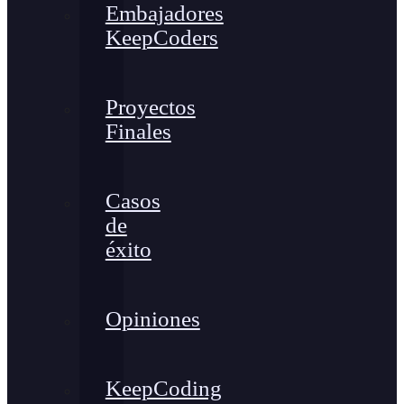
Embajadores
KeepCoders
Proyectos
Finales
Casos
de
éxito
Opiniones
KeepCoding