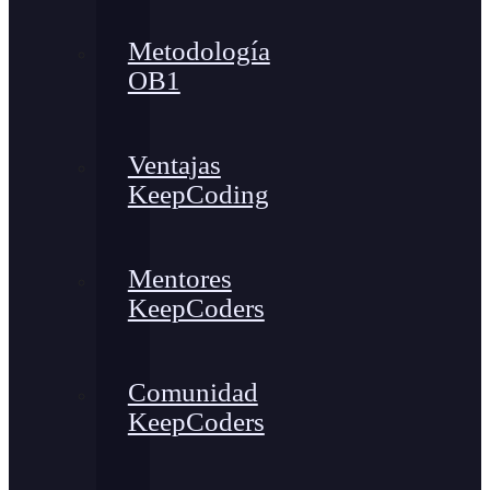
Metodología
OB1
Ventajas
KeepCoding
Mentores
KeepCoders
Comunidad
KeepCoders