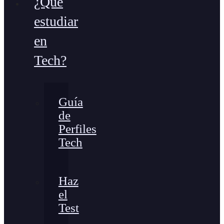
¿Qué
estudiar
en
Tech?
Guía
de
Perfiles
Tech
Haz
el
Test