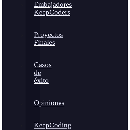
Embajadores
KeepCoders
Proyectos
Finales
Casos
de
éxito
Opiniones
KeepCoding