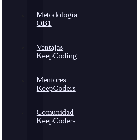
Metodología
OB1
Ventajas
KeepCoding
Mentores
KeepCoders
Comunidad
KeepCoders