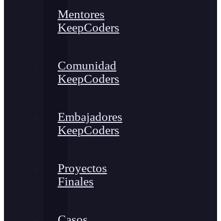
Mentores
KeepCoders
Comunidad
KeepCoders
Embajadores
KeepCoders
Proyectos
Finales
Casos