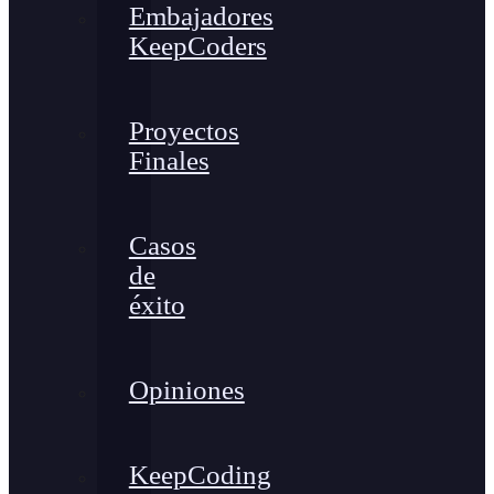
Embajadores
KeepCoders
Proyectos
Finales
Casos
de
éxito
Opiniones
KeepCoding