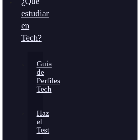
¿Qué
estudiar
en
Tech?
Guía
de
Perfiles
Tech
Haz
el
Test