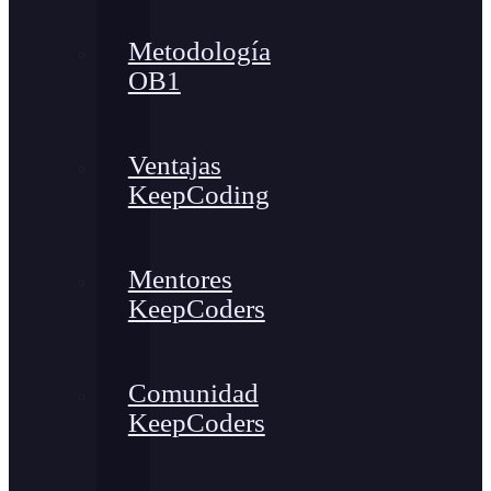
Metodología
OB1
Ventajas
KeepCoding
Mentores
KeepCoders
Comunidad
KeepCoders