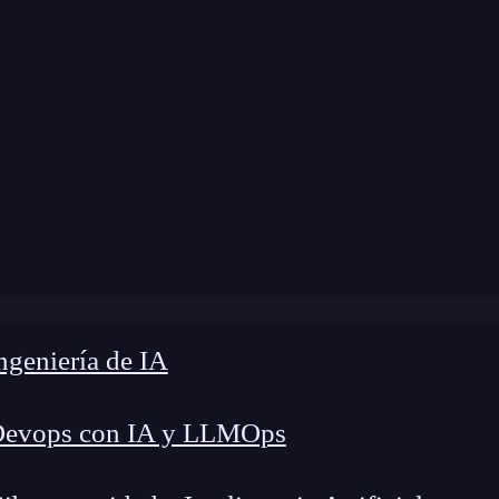
dificación:
21 de noviembre de 2024 |
Tiempo de
g
»
Cómo personalizar tu stack de desarrollo con React
geniería de IA
Devops con IA y LLMOps