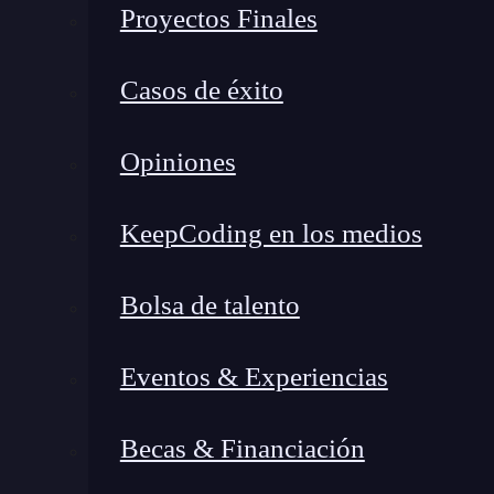
Proyectos Finales
mantenimiento de interfaces de usuario. Es
aplicaciones.
Casos de éxito
React Native:
Para el
desarrollo de aplic
React que permite construir aplicaciones n
Opiniones
React. Esto simplifica el desarrollo de apl
Comunidad Activa:
React cuenta con una
KeepCoding en los medios
variedad de bibliotecas y complementos dis
stack de desarrollo.
Bolsa de talento
Personaliza tu stack dedesarr
Eventos & Experiencias
La personalización de tu stack de desarrollo c
específicas de tu proyecto. Aquí hay algunos pa
Becas & Financiación
Define las necesidades del proyecto:
Ante