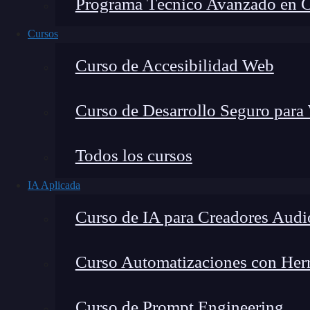
Programa Técnico Avanzado en Cib
Cursos
Curso de Accesibilidad Web
Curso de Desarrollo Seguro para
Todos los cursos
IA Aplicada
Lucia Gómez Salgado
Curso de IA para Creadores Audi
Contribuyo a acercar la realidad del sector tecno
visión de mercado y experiencia directa en proces
Curso Automatizaciones con Herra
Curso de Prompt Engineering