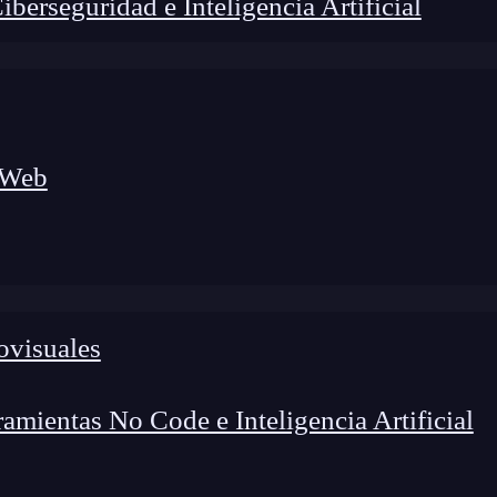
erseguridad e Inteligencia Artificial
 Web
ovisuales
lógico a nuevos profesionales, combinando conocimiento práctico,
os de transformación profesional.
mientas No Code e Inteligencia Artificial