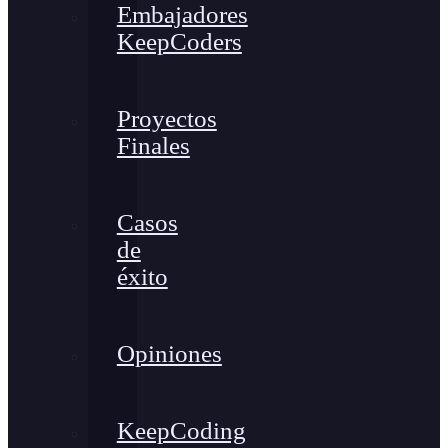
Embajadores
KeepCoders
Proyectos
Finales
Casos
de
éxito
Opiniones
KeepCoding