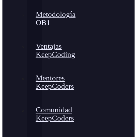
Metodología
OB1
Ventajas
KeepCoding
Mentores
KeepCoders
Comunidad
KeepCoders