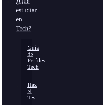
¿Qué
estudiar
en
Tech?
Guía
de
Perfiles
Tech
Haz
el
Test