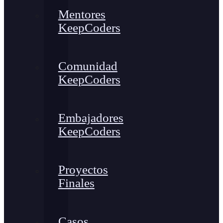
Mentores
KeepCoders
Comunidad
KeepCoders
Embajadores
KeepCoders
Proyectos
Finales
Casos