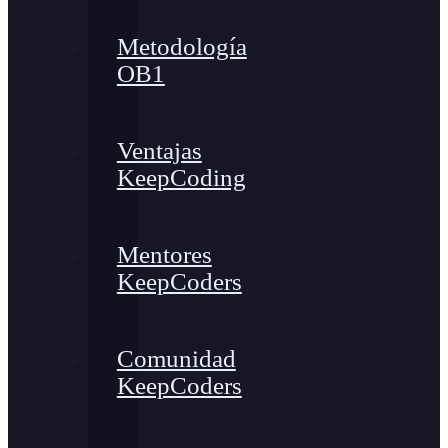
Metodología
OB1
Ventajas
KeepCoding
Mentores
KeepCoders
Comunidad
KeepCoders