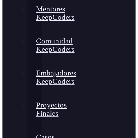
Mentores
KeepCoders
Comunidad
KeepCoders
Embajadores
KeepCoders
Proyectos
Finales
Casos