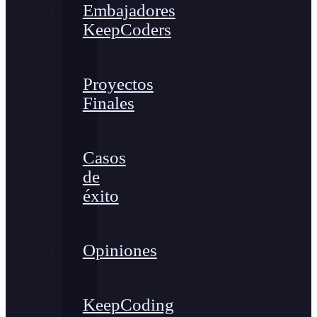
Embajadores
KeepCoders
Proyectos
Finales
Casos
de
éxito
Opiniones
KeepCoding