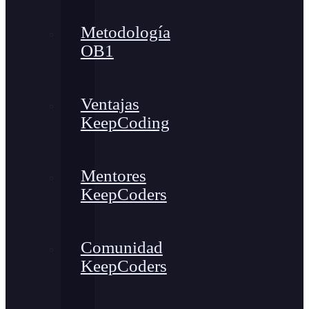
Metodología
OB1
Ventajas
KeepCoding
Mentores
KeepCoders
Comunidad
KeepCoders