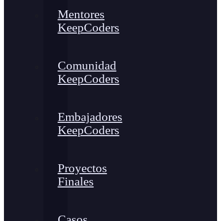
Mentores
KeepCoders
Comunidad
KeepCoders
Embajadores
KeepCoders
Proyectos
Finales
Casos