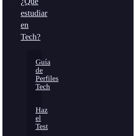
¿Qué
estudiar
en
Tech?
Guía
de
Perfiles
Tech
Haz
el
Test