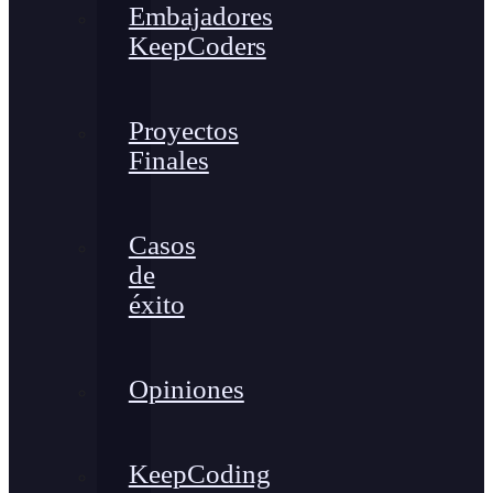
Embajadores
KeepCoders
Proyectos
Finales
Casos
de
éxito
Opiniones
KeepCoding