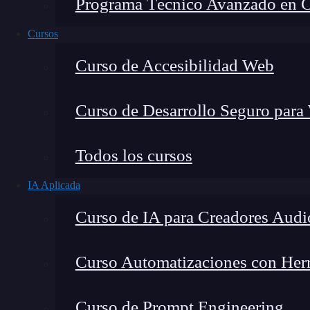
Programa Técnico Avanzado en Cib
Cursos
Curso de Accesibilidad Web
Curso de Desarrollo Seguro para
Montana Martín López
Todos los cursos
Especialista en tecnología y formación digital, con 
IA Aplicada
tecnológico. Mi trabajo se centra en entender cóm
mercado y cómo se produce la transición real hacia
Curso de IA para Creadores Audi
Curso Automatizaciones con Herra
Antes de entrar en materia con el tipo de da
Curso de Prompt Engineering