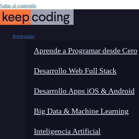
Saltar al contenido
Bootcamps
Aprende a Programar desde Cero
Desarrollo Web Full Stack
¿Qué es el
Desarrollo Apps iOS & Android
Big Data & Machine Learning
Inteligencia Artificial
Montana Martín López
|
Última