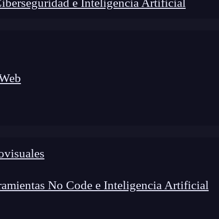
erseguridad e Inteligencia Artificial
 Web
foco en el desarrollo de talento y el análisis del sector
o evolucionan las tecnologías, qué competencias demanda el
 el entorno tech.
ovisuales
mientas No Code e Inteligencia Artificial
tos
integer
, debes tener en cuenta que estos