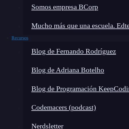
permiten encontrar automáticamente estas carac
Somos empresa BCorp
datos disponibles. Todo ello de la mano de gra
visión global del mundo Big Data
.
¡No esper
Mucho más que una escuela. Edte
Recursos
Blog de Fernando Rodríguez
Blog de Adriana Botelho
Blog de Programación KeepCodi
Codemacers (podcast)
Nerdsletter