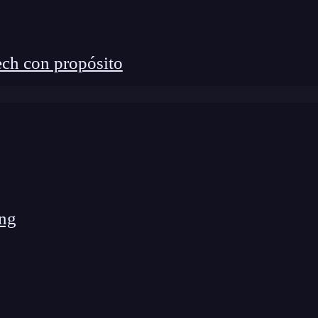
terísticas aprovechándose de la gran cantidad de
ndes profesionales que te ayudarán a
tener una
es más para empezar!
ch con propósito
ng