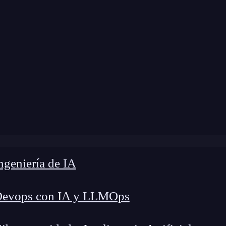
me
»
Blog
»
¿Qué es el tipo de datos integer?
geniería de IA
Devops con IA y LLMOps