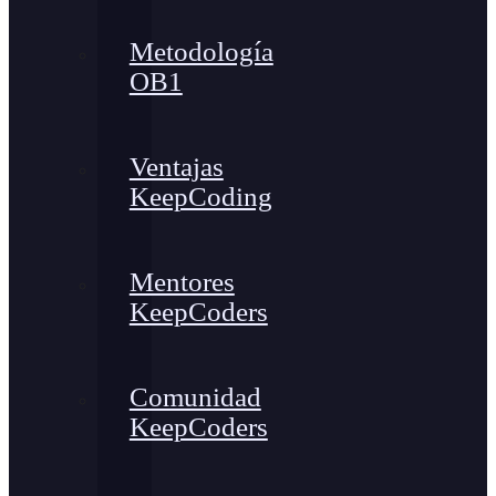
Metodología
OB1
Ventajas
KeepCoding
Mentores
KeepCoders
Comunidad
KeepCoders