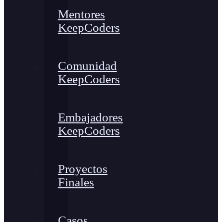
Mentores
KeepCoders
Comunidad
KeepCoders
Embajadores
KeepCoders
Proyectos
Finales
Casos