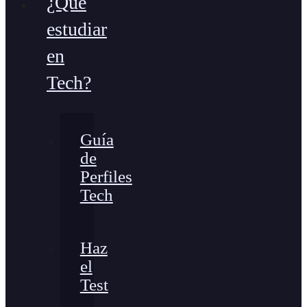
¿Qué
estudiar
en
Tech?
Guía
de
Perfiles
Tech
Haz
el
Test