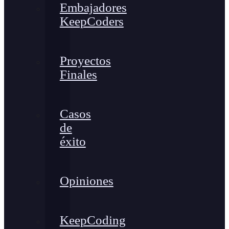
Embajadores
KeepCoders
Proyectos
Finales
Casos
de
éxito
Opiniones
KeepCoding