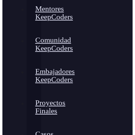
Mentores
KeepCoders
Comunidad
KeepCoders
Embajadores
KeepCoders
Proyectos
Finales
Casos