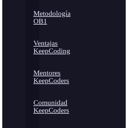
Metodología
OB1
Ventajas
KeepCoding
Mentores
KeepCoders
Comunidad
KeepCoders