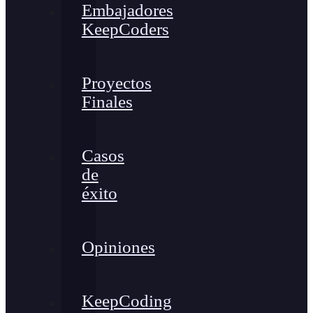
Embajadores
KeepCoders
Proyectos
Finales
Casos
de
éxito
Opiniones
KeepCoding