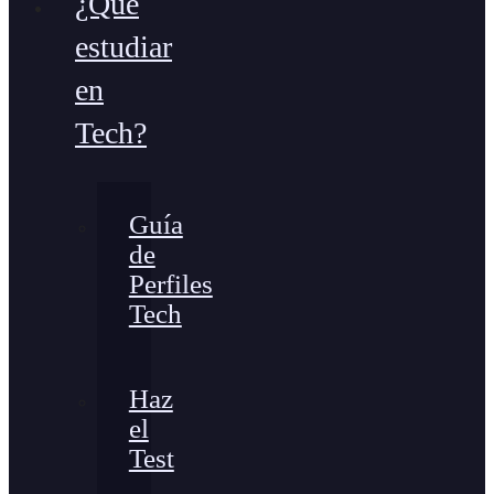
¿Qué
estudiar
en
Tech?
Guía
de
Perfiles
Tech
Haz
el
Test