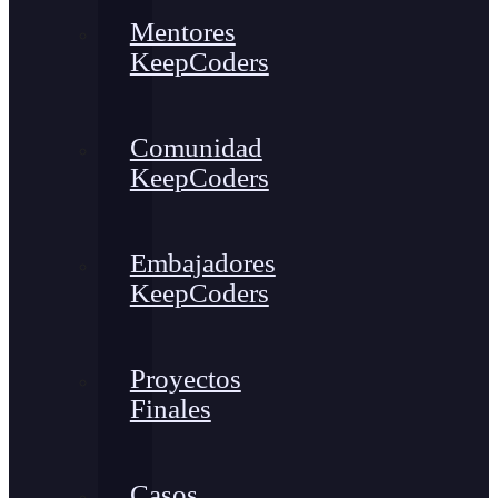
Mentores
KeepCoders
Comunidad
KeepCoders
Embajadores
KeepCoders
Proyectos
Finales
Casos