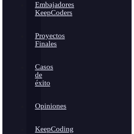
Embajadores
KeepCoders
Proyectos
Finales
Casos
de
éxito
Opiniones
KeepCoding