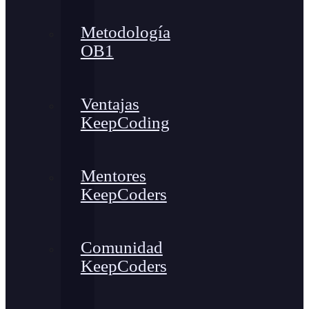
Metodología
OB1
Ventajas
KeepCoding
Mentores
KeepCoders
Comunidad
KeepCoders