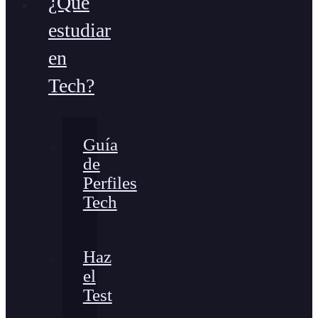
¿Qué
estudiar
en
Tech?
Guía
de
Perfiles
Tech
Haz
el
Test