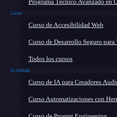
Programa Técnico Avanzado en Cib
Cursos
Curso de Accesibilidad Web
Curso de Desarrollo Seguro para
Lucia Gómez Salgado
Todos los cursos
Contribuyo a acercar la realidad del sector tecno
IA Aplicada
visión de mercado y experiencia directa en proces
Curso de IA para Creadores Audi
Curso Automatizaciones con Herra
En el mundo del
desarrollo web
, especialment
Curso de Prompt Engineering