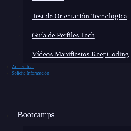
const App = () => {

Test de Orientación Tecnológica
  return (

    <Router>

Guía de Perfiles Tech
      <Switch>

        <Route path="/" exact component=
Vídeos Manifiestos KeepCoding
        <Route path="/about" component={
Aula virtual
        {/* ...otras rutas */}

Solicita Información
      </Switch>

    </Router>

  );

};
Bootcamps
Utilizando el useRouteMatch en React