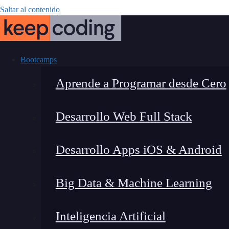
Saltar al contenido
Bootcamps
Aprende a Programar desde Cero
Desarrollo Web Full Stack
El useRout
Desarrollo Apps iOS & Android
Big Data & Machine Learning
Inteligencia Artificial
Lucia Gómez Salgado
|
Última 