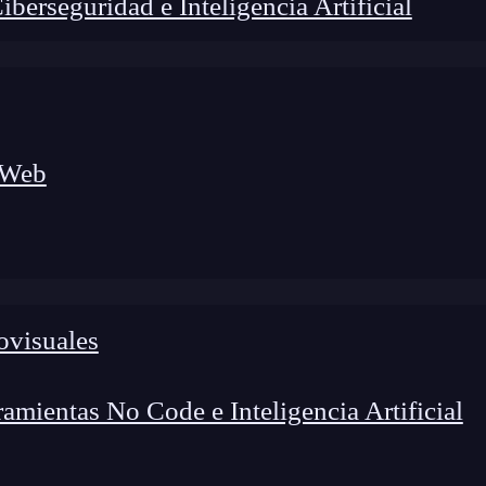
erseguridad e Inteligencia Artificial
 Web
lógico a nuevos profesionales, combinando conocimiento práctico,
os de transformación profesional.
ovisuales
mientas No Code e Inteligencia Artificial
e en proyectos construidos con
React
Redux, la