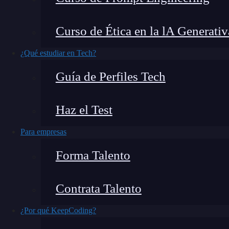
navegación entre diferentes páginas y compone
eficiente no solo mejora la experiencia del us
Curso de Ética en la lA Generativ
organización de tu aplicación
. Aquí es donde
en React Redux. En este artículo, explorarem
¿Qué estudiar en Tech?
a través de rutas anidadas y llevar tus proyectos
Guía de Perfiles Tech
Haz el Test
Para empresas
Forma Talento
Contrata Talento
¿Por qué KeepCoding?