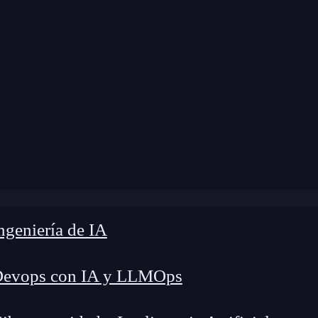
e
»
Blog
»
El useRouteMatch en React Redux
geniería de IA
Devops con IA y LLMOps