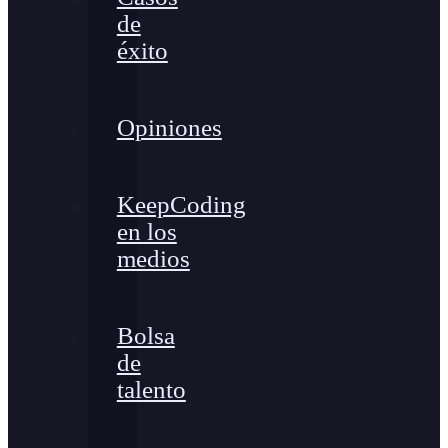
de
éxito
Opiniones
KeepCoding
en los
medios
Bolsa
de
talento