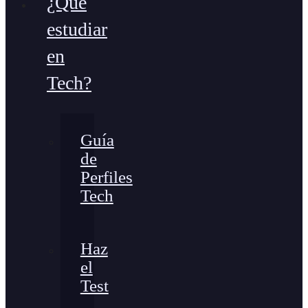
¿Qué
estudiar
en
Tech?
Guía
de
Perfiles
Tech
Haz
el
Test