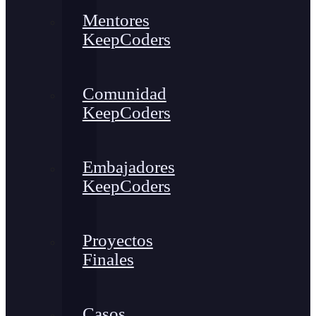
Mentores
KeepCoders
Comunidad
KeepCoders
Embajadores
KeepCoders
Proyectos
Finales
Casos