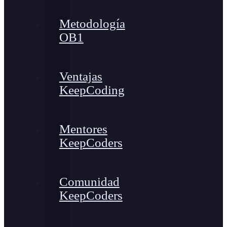
Metodología
OB1
Ventajas
KeepCoding
Mentores
KeepCoders
Comunidad
KeepCoders