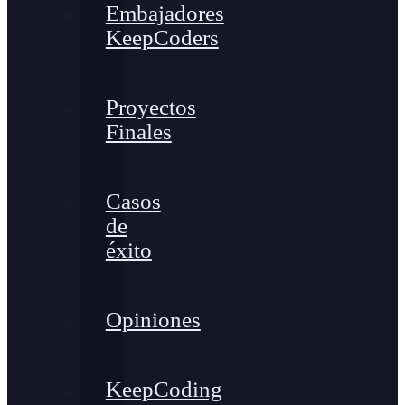
Embajadores
KeepCoders
Proyectos
Finales
Casos
de
éxito
Opiniones
KeepCoding