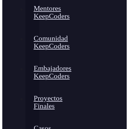
Mentores
KeepCoders
Comunidad
KeepCoders
Embajadores
KeepCoders
Proyectos
Finales
Casos