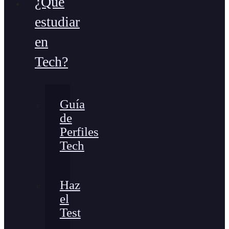
¿Qué
estudiar
en
Tech?
Guía
de
Perfiles
Tech
Haz
el
Test