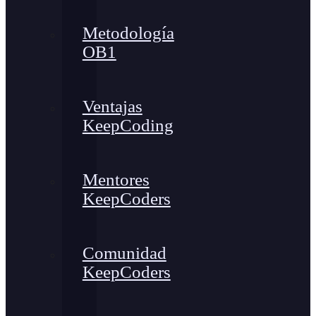
Metodología
OB1
Ventajas
KeepCoding
Mentores
KeepCoders
Comunidad
KeepCoders