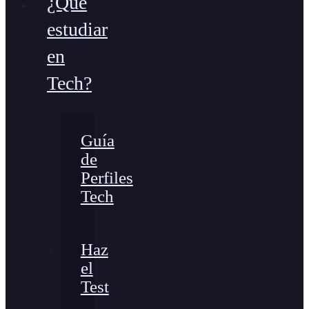
¿Qué
estudiar
en
Tech?
Guía
de
Perfiles
Tech
Haz
el
Test