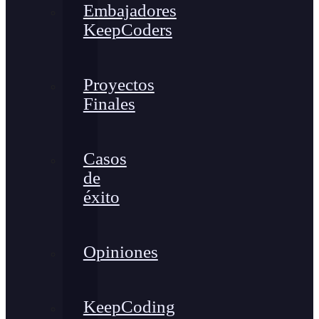
Embajadores
KeepCoders
Proyectos
Finales
Casos
de
éxito
Opiniones
KeepCoding