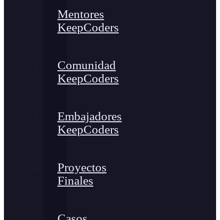
Mentores
KeepCoders
Comunidad
KeepCoders
Embajadores
KeepCoders
Proyectos
Finales
Casos