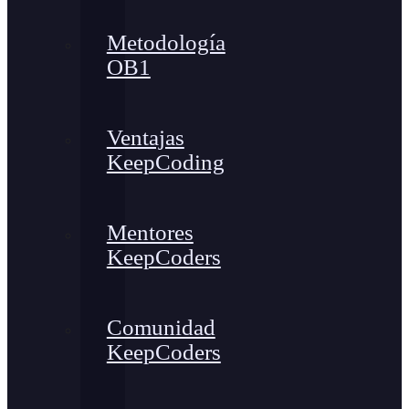
Metodología
OB1
Ventajas
KeepCoding
Mentores
KeepCoders
Comunidad
KeepCoders