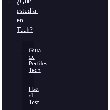
¿Qué
estudiar
en
Tech?
Guía
de
Perfiles
Tech
Haz
el
Test