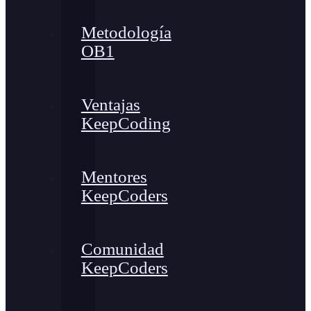
Metodología
OB1
Ventajas
KeepCoding
Mentores
KeepCoders
Comunidad
KeepCoders