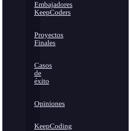
Embajadores
KeepCoders
Proyectos
Finales
Casos
de
éxito
Opiniones
KeepCoding