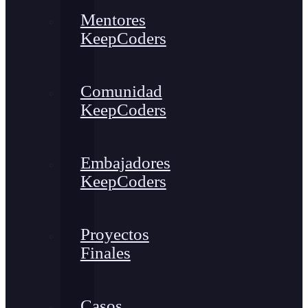
Mentores
KeepCoders
Comunidad
KeepCoders
Embajadores
KeepCoders
Proyectos
Finales
Casos