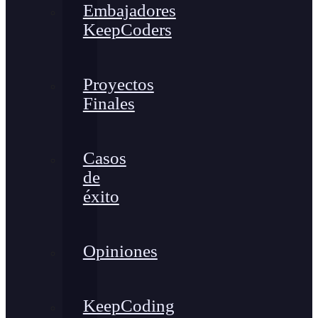
Embajadores
KeepCoders
Proyectos
Finales
Casos
de
éxito
Opiniones
KeepCoding