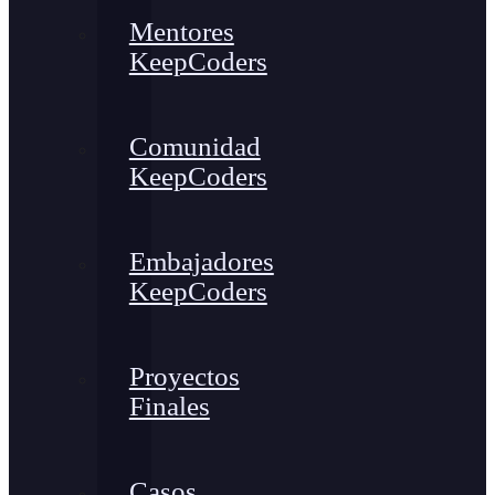
Mentores
KeepCoders
Comunidad
KeepCoders
Embajadores
KeepCoders
Proyectos
Finales
Casos