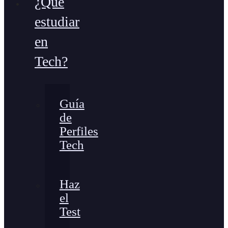
¿Qué
estudiar
en
Tech?
Guía
de
Perfiles
Tech
Haz
el
Test