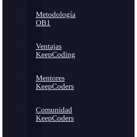
Metodología
OB1
Ventajas
KeepCoding
Mentores
KeepCoders
Comunidad
KeepCoders