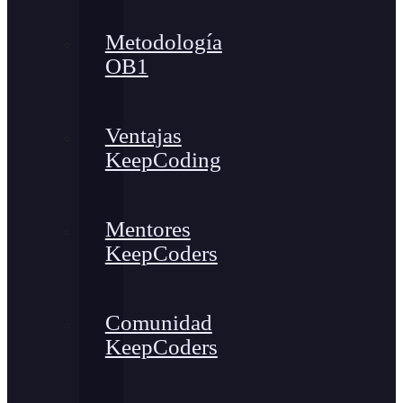
Metodología
OB1
Ventajas
KeepCoding
Mentores
KeepCoders
Comunidad
KeepCoders