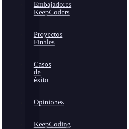
Embajadores
KeepCoders
Proyectos
Finales
Casos
de
éxito
Opiniones
KeepCoding