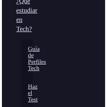
¿Qué
estudiar
en
Tech?
Guía
de
Perfiles
Tech
Haz
el
Test