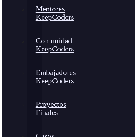
Mentores
KeepCoders
Comunidad
KeepCoders
Embajadores
KeepCoders
Proyectos
Finales
Casos