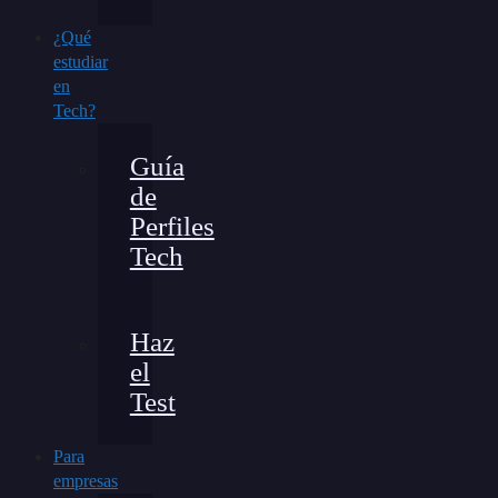
¿Qué
estudiar
en
Tech?
Guía
de
Perfiles
Tech
Haz
el
Test
Para
empresas