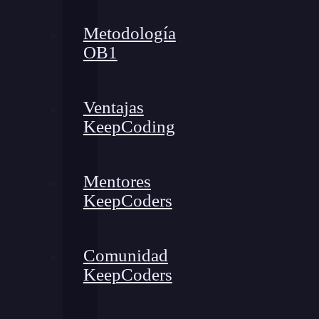
Metodología
OB1
Ventajas
KeepCoding
Mentores
KeepCoders
Comunidad
KeepCoders