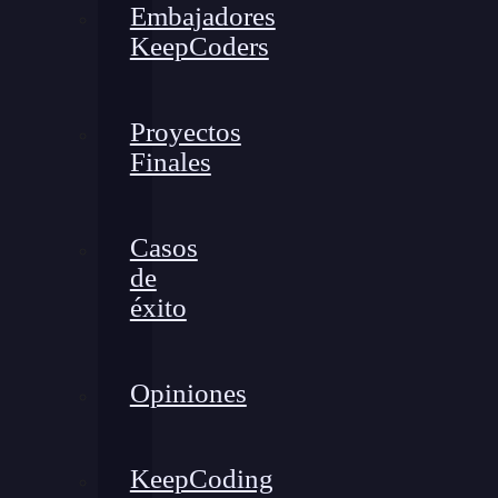
Embajadores
KeepCoders
Proyectos
Finales
Casos
de
éxito
Opiniones
KeepCoding