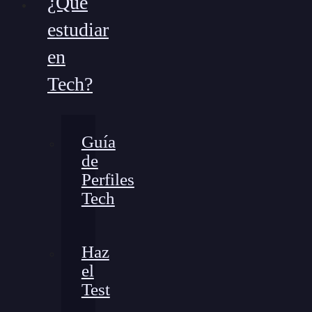
¿Qué
estudiar
en
Tech?
Guía
de
Perfiles
Tech
Haz
el
Test