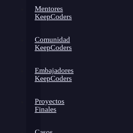
Mentores
KeepCoders
Comunidad
KeepCoders
Embajadores
KeepCoders
Proyectos
Finales
Casos