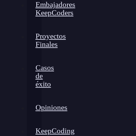
Embajadores
KeepCoders
Proyectos
Finales
Casos
de
éxito
Opiniones
KeepCoding