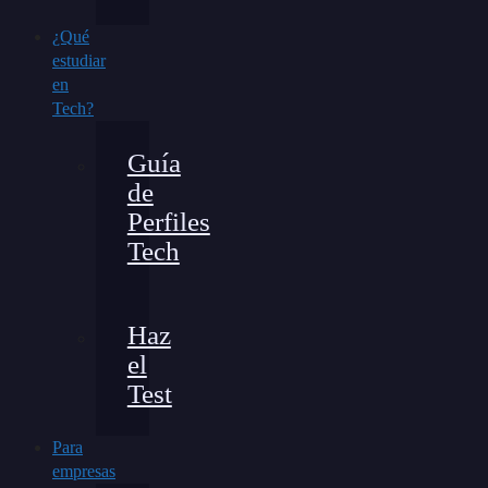
¿Qué
estudiar
en
Tech?
Guía
de
Perfiles
Tech
Haz
el
Test
Para
empresas