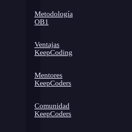
Metodología
OB1
Ventajas
KeepCoding
Mentores
KeepCoders
Comunidad
KeepCoders