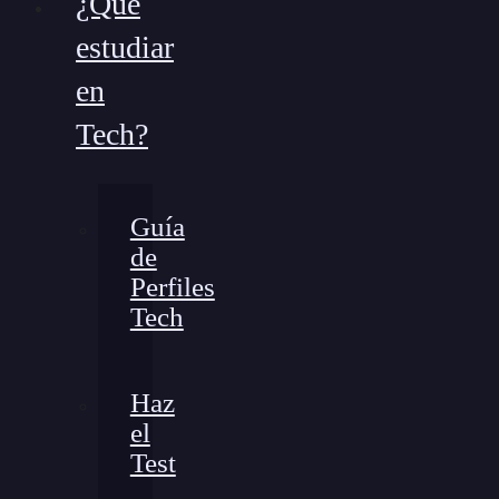
¿Qué
estudiar
en
Tech?
Guía
de
Perfiles
Tech
Haz
el
Test