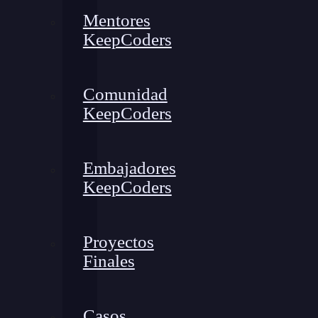
Mentores
KeepCoders
Comunidad
KeepCoders
Embajadores
KeepCoders
Proyectos
Finales
Casos