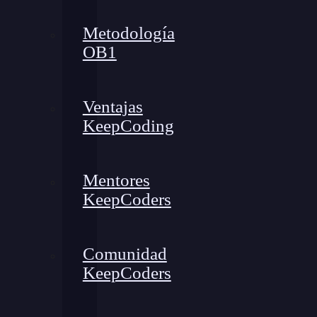
Metodología
OB1
Ventajas
KeepCoding
Mentores
KeepCoders
Comunidad
KeepCoders