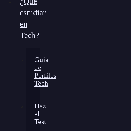
¿Qué
estudiar
en
Tech?
Guía
de
Perfiles
Tech
Haz
el
Test