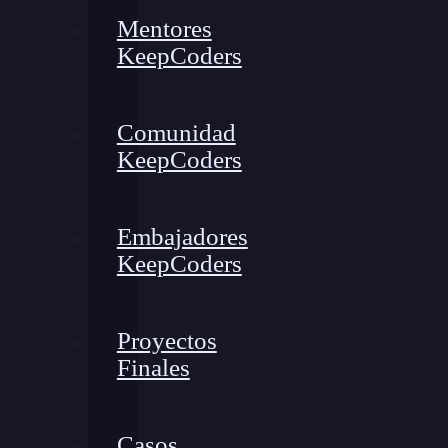
Mentores
KeepCoders
Comunidad
KeepCoders
Embajadores
KeepCoders
Proyectos
Finales
Casos