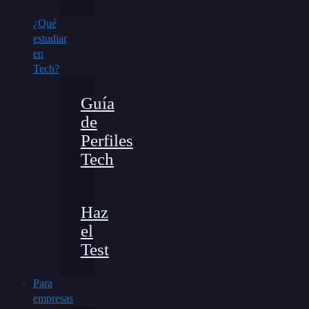
¿Qué
estudiar
en
Tech?
Guía
de
Perfiles
Tech
Haz
el
Test
Para
empresas