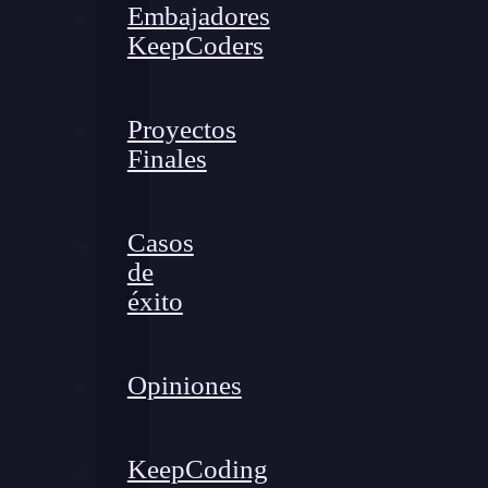
Embajadores
KeepCoders
Proyectos
Finales
Casos
de
éxito
Opiniones
KeepCoding