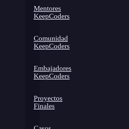
Mentores
KeepCoders
Comunidad
KeepCoders
Embajadores
KeepCoders
Proyectos
Finales
Casos