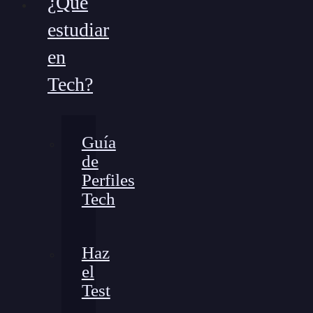
¿Qué
estudiar
en
Tech?
Guía
de
Perfiles
Tech
Haz
el
Test