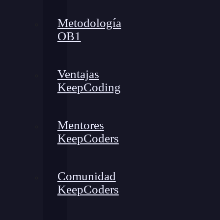
Metodología
OB1
Ventajas
KeepCoding
Mentores
KeepCoders
Comunidad
KeepCoders