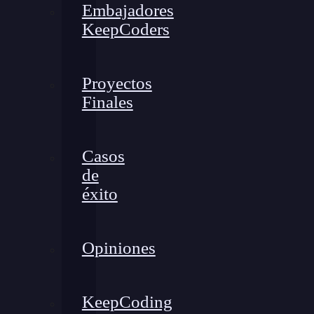
Embajadores
KeepCoders
Proyectos
Finales
Casos
de
éxito
Opiniones
KeepCoding