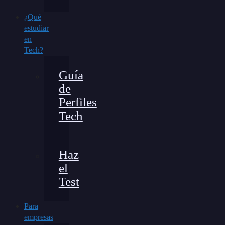
¿Qué
estudiar
en
Tech?
Guía
de
Perfiles
Tech
Haz
el
Test
Para
empresas