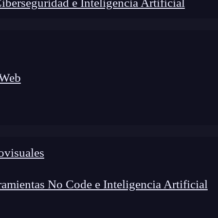
erseguridad e Inteligencia Artificial
 Web
ovisuales
lógico a nuevos profesionales, combinando conocimiento práctico,
os de transformación profesional.
mientas No Code e Inteligencia Artificial