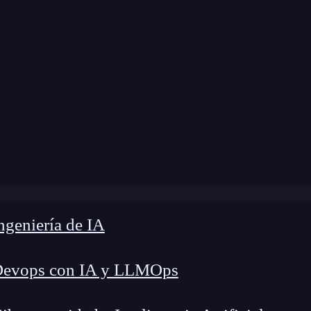
dificación:
13 de septiembre de 2024 |
Tiempo de
rogramación
»
¿Cómo aprender a programar desde Ciudad
geniería de IA
Devops con IA y LLMOps