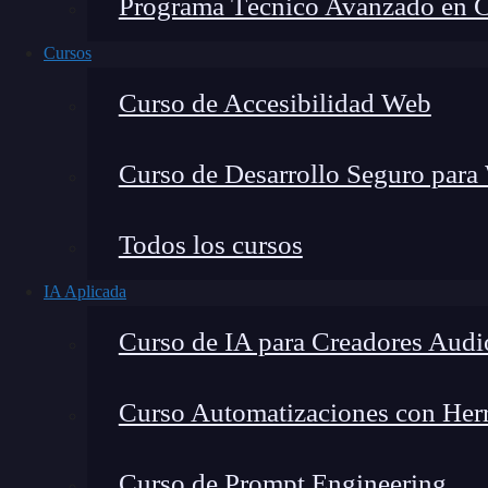
Programa Técnico Avanzado en Cib
Cursos
Curso de Accesibilidad Web
Curso de Desarrollo Seguro para
Todos los cursos
IA Aplicada
Lucia Gómez Salgado
Curso de IA para Creadores Audi
Contribuyo a acercar la realidad del sector tecno
visión de mercado y experiencia directa en proces
Curso Automatizaciones con Herra
Curso de Prompt Engineering