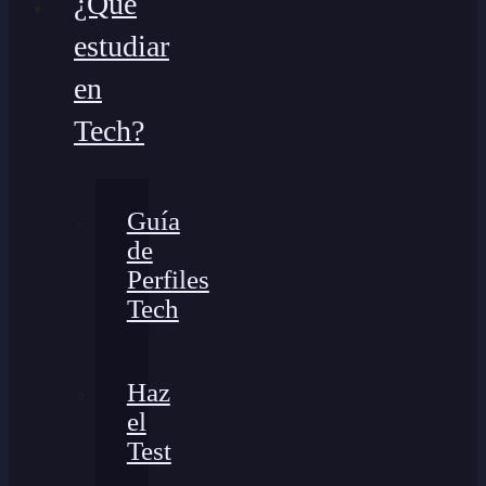
¿Qué
estudiar
en
Tech?
Guía
de
Perfiles
Tech
Haz
el
Test