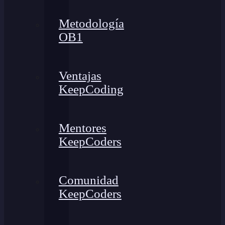
Metodología
OB1
Ventajas
KeepCoding
Mentores
KeepCoders
Comunidad
KeepCoders