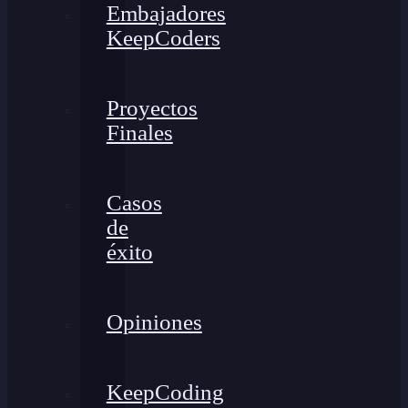
Embajadores
KeepCoders
Proyectos
Finales
Casos
de
éxito
Opiniones
KeepCoding