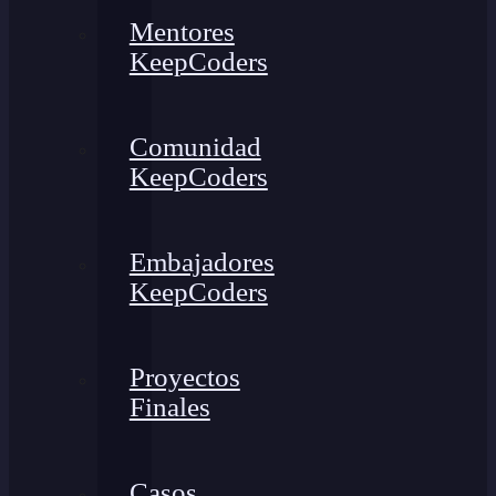
Mentores
KeepCoders
Comunidad
KeepCoders
Embajadores
KeepCoders
Proyectos
Finales
Casos