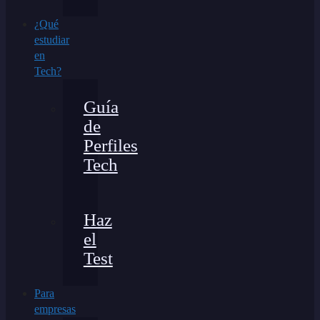
¿Qué
estudiar
en
Tech?
Guía
de
Perfiles
Tech
Haz
el
Test
Para
empresas