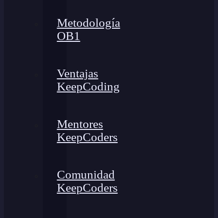
Metodología
OB1
Ventajas
KeepCoding
Mentores
KeepCoders
Comunidad
KeepCoders