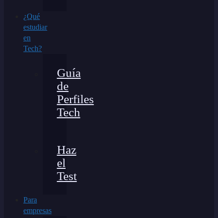
¿Qué
estudiar
en
Tech?
Guía
de
Perfiles
Tech
Haz
el
Test
Para
empresas