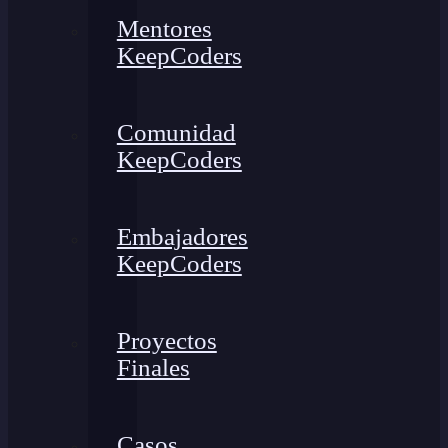
Mentores
KeepCoders
Comunidad
KeepCoders
Embajadores
KeepCoders
Proyectos
Finales
Casos