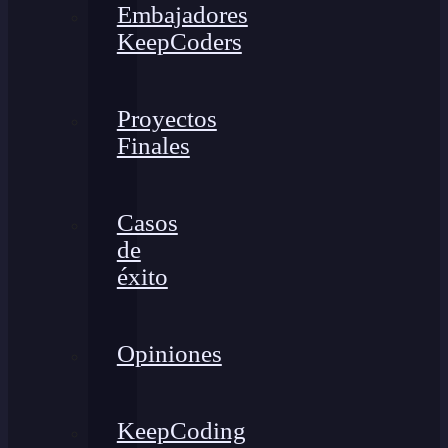
Embajadores
KeepCoders
Proyectos
Finales
Casos
de
éxito
Opiniones
KeepCoding