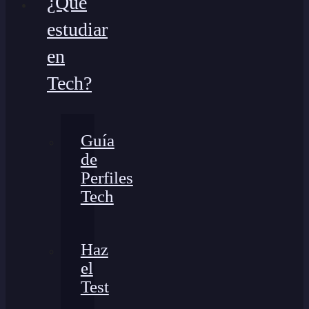
¿Qué
estudiar
en
Tech?
Guía
de
Perfiles
Tech
Haz
el
Test