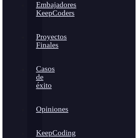
Embajadores
KeepCoders
Proyectos
Finales
Casos
de
éxito
Opiniones
KeepCoding