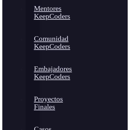
Mentores
KeepCoders
Comunidad
KeepCoders
Embajadores
KeepCoders
Proyectos
Finales
Casos