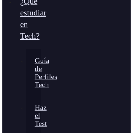
¿Qué
estudiar
en
Tech?
Guía
de
Perfiles
Tech
Haz
el
Test