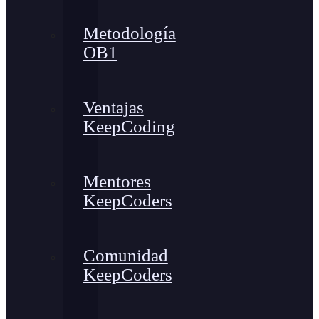
Metodología
OB1
Ventajas
KeepCoding
Mentores
KeepCoders
Comunidad
KeepCoders