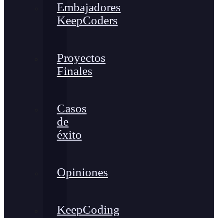
Embajadores
KeepCoders
Proyectos
Finales
Casos
de
éxito
Opiniones
KeepCoding