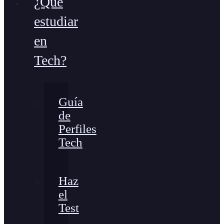
¿Qué
estudiar
en
Tech?
Guía
de
Perfiles
Tech
Haz
el
Test