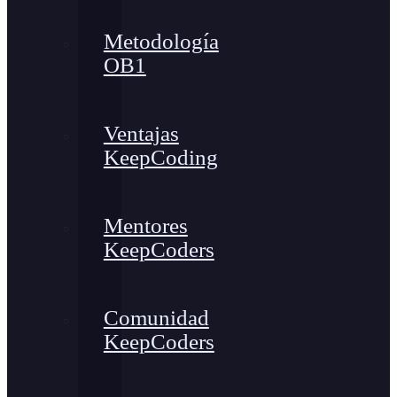
Metodología
OB1
Ventajas
KeepCoding
Mentores
KeepCoders
Comunidad
KeepCoders