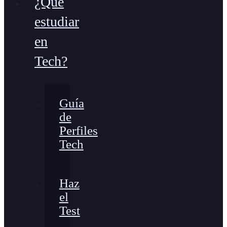
¿Qué
estudiar
en
Tech?
Guía
de
Perfiles
Tech
Haz
el
Test