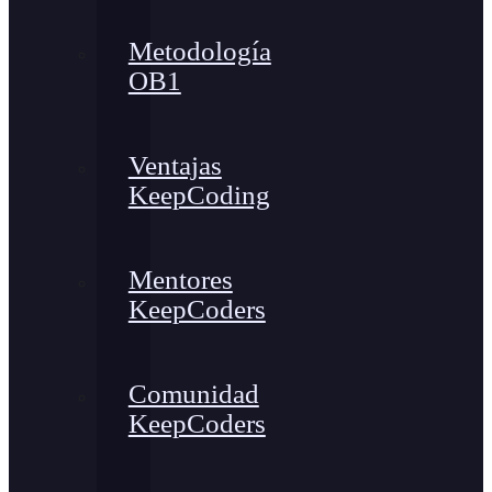
Metodología
OB1
Ventajas
KeepCoding
Mentores
KeepCoders
Comunidad
KeepCoders