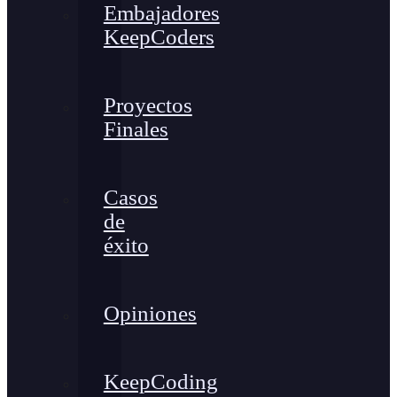
Embajadores
KeepCoders
Proyectos
Finales
Casos
de
éxito
Opiniones
KeepCoding