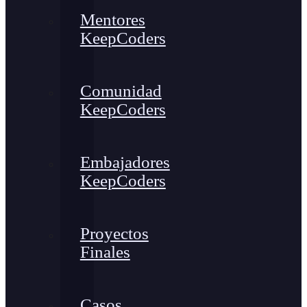
Mentores
KeepCoders
Comunidad
KeepCoders
Embajadores
KeepCoders
Proyectos
Finales
Casos