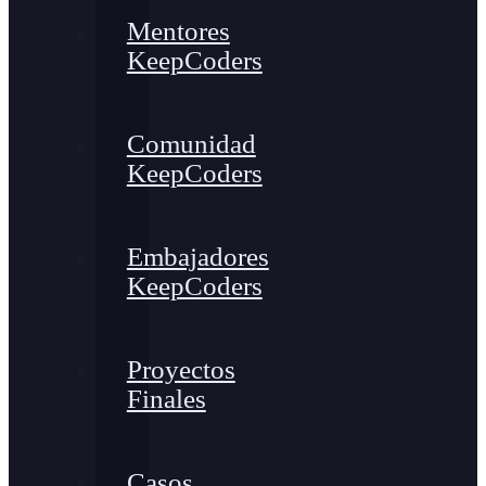
Mentores
KeepCoders
Comunidad
KeepCoders
Embajadores
KeepCoders
Proyectos
Finales
Casos