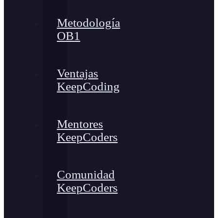
Metodología
OB1
Ventajas
KeepCoding
Mentores
KeepCoders
Comunidad
KeepCoders