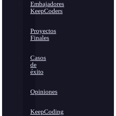
Embajadores
KeepCoders
Proyectos
Finales
Casos
de
éxito
Opiniones
KeepCoding