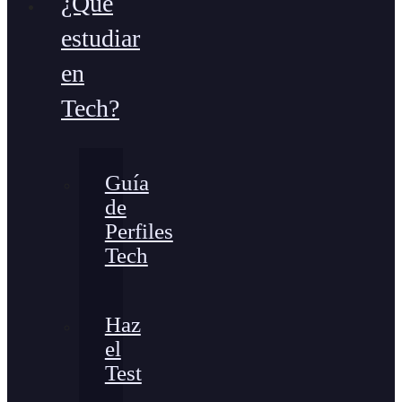
¿Qué
estudiar
en
Tech?
Guía
de
Perfiles
Tech
Haz
el
Test