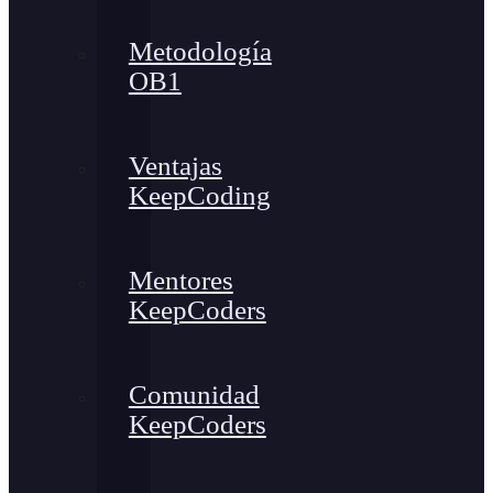
Metodología
OB1
Ventajas
KeepCoding
Mentores
KeepCoders
Comunidad
KeepCoders