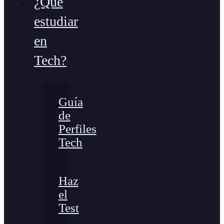
¿Qué
estudiar
en
Tech?
Guía
de
Perfiles
Tech
Haz
el
Test