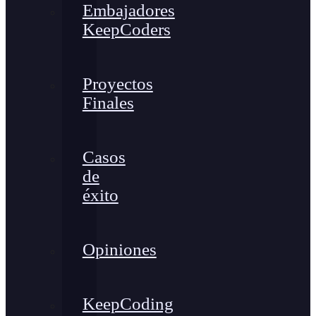
Embajadores
KeepCoders
Proyectos
Finales
Casos
de
éxito
Opiniones
KeepCoding