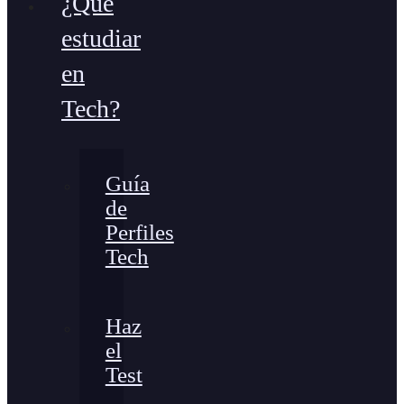
¿Qué
estudiar
en
Tech?
Guía
de
Perfiles
Tech
Haz
el
Test