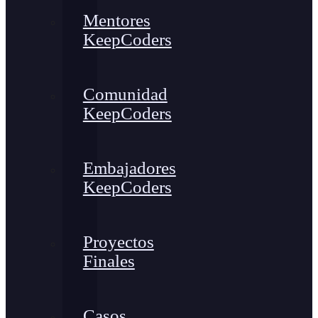
Mentores
KeepCoders
Comunidad
KeepCoders
Embajadores
KeepCoders
Proyectos
Finales
Casos