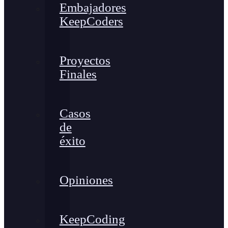
Embajadores
KeepCoders
Proyectos
Finales
Casos
de
éxito
Opiniones
KeepCoding