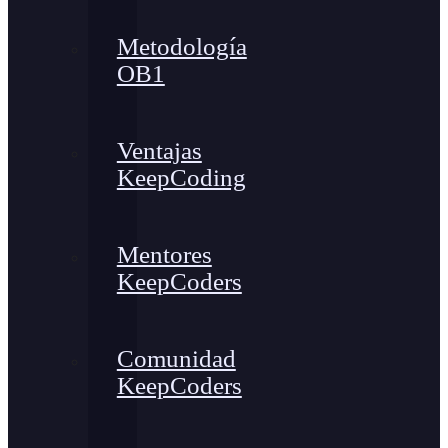
Metodología
OB1
Ventajas
KeepCoding
Mentores
KeepCoders
Comunidad
KeepCoders