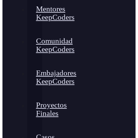
Mentores
KeepCoders
Comunidad
KeepCoders
Embajadores
KeepCoders
Proyectos
Finales
Casos