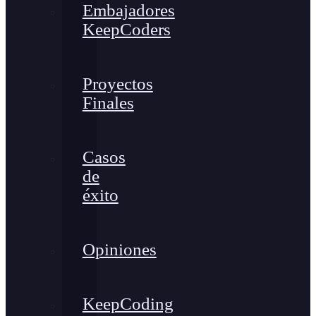
Embajadores
KeepCoders
Proyectos
Finales
Casos
de
éxito
Opiniones
KeepCoding