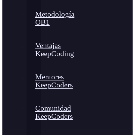
Metodología
OB1
Ventajas
KeepCoding
Mentores
KeepCoders
Comunidad
KeepCoders