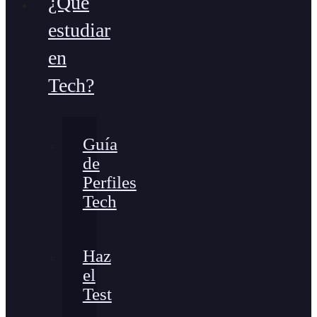
¿Qué
estudiar
en
Tech?
Guía
de
Perfiles
Tech
Haz
el
Test