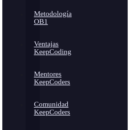
Metodología
OB1
Ventajas
KeepCoding
Mentores
KeepCoders
Comunidad
KeepCoders