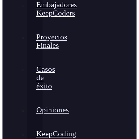
Embajadores
KeepCoders
Proyectos
Finales
Casos
de
éxito
Opiniones
KeepCoding