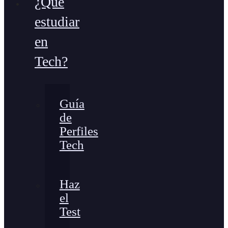
¿Qué
estudiar
en
Tech?
Guía
de
Perfiles
Tech
Haz
el
Test