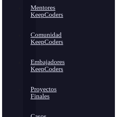
Mentores
KeepCoders
Comunidad
KeepCoders
Embajadores
KeepCoders
Proyectos
Finales
Casos