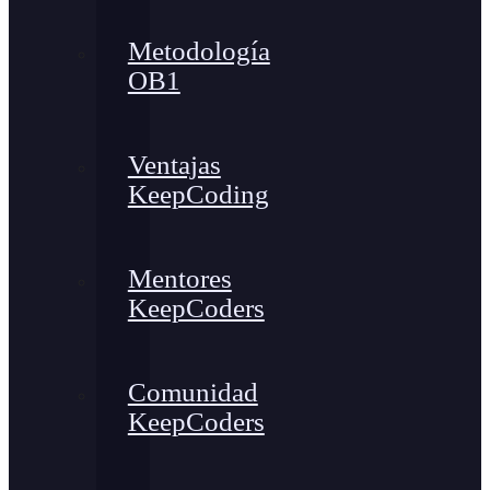
Metodología
OB1
Ventajas
KeepCoding
Mentores
KeepCoders
Comunidad
KeepCoders