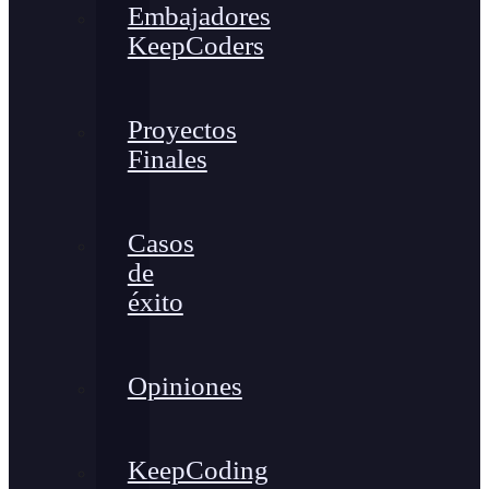
Embajadores
KeepCoders
Proyectos
Finales
Casos
de
éxito
Opiniones
KeepCoding