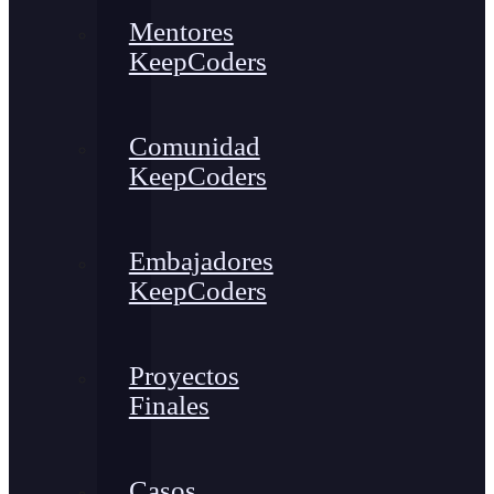
Mentores
KeepCoders
Comunidad
KeepCoders
Embajadores
KeepCoders
Proyectos
Finales
Casos