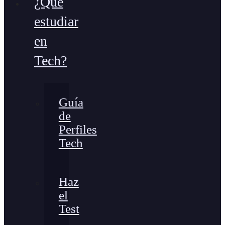
¿Qué
estudiar
en
Tech?
Guía
de
Perfiles
Tech
Haz
el
Test