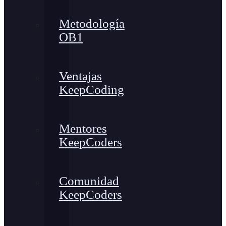
Metodología
OB1
Ventajas
KeepCoding
Mentores
KeepCoders
Comunidad
KeepCoders