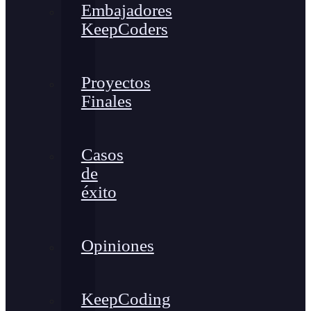
Embajadores
KeepCoders
Proyectos
Finales
Casos
de
éxito
Opiniones
KeepCoding