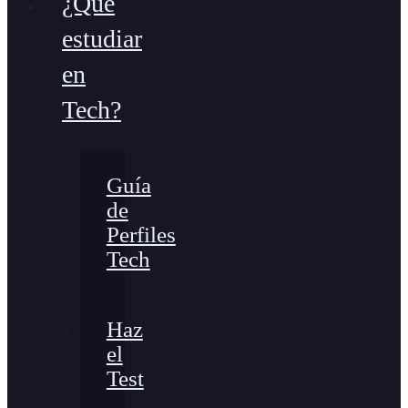
¿Qué
estudiar
en
Tech?
Guía
de
Perfiles
Tech
Haz
el
Test