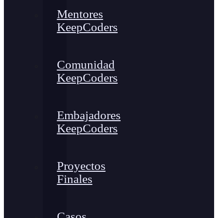
Mentores
KeepCoders
Comunidad
KeepCoders
Embajadores
KeepCoders
Proyectos
Finales
Casos