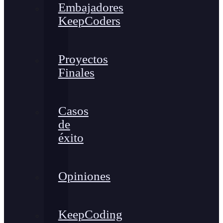
Embajadores
KeepCoders
Proyectos
Finales
Casos
de
éxito
Opiniones
KeepCoding