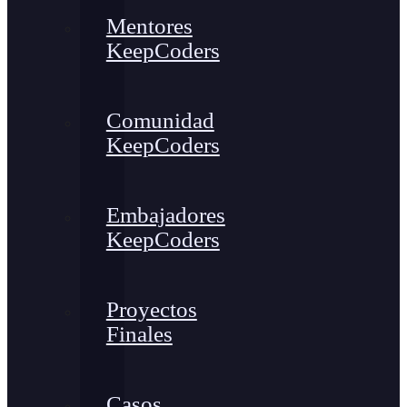
Mentores
KeepCoders
Comunidad
KeepCoders
Embajadores
KeepCoders
Proyectos
Finales
Casos