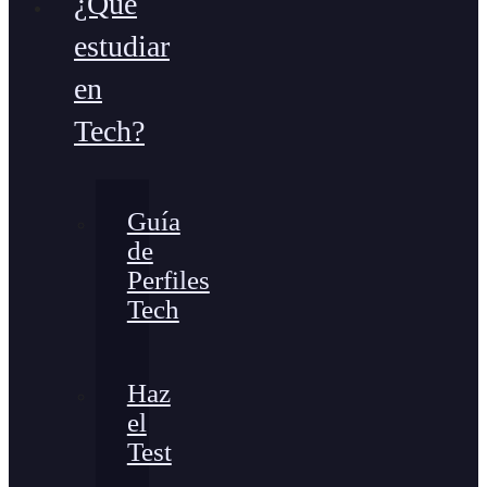
¿Qué
estudiar
en
Tech?
Guía
de
Perfiles
Tech
Haz
el
Test