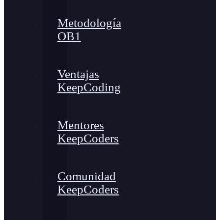
Metodología
OB1
Ventajas
KeepCoding
Mentores
KeepCoders
Comunidad
KeepCoders