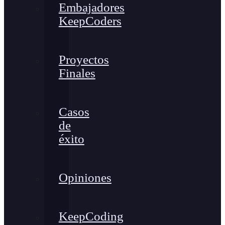
Embajadores
KeepCoders
Proyectos
Finales
Casos
de
éxito
Opiniones
KeepCoding