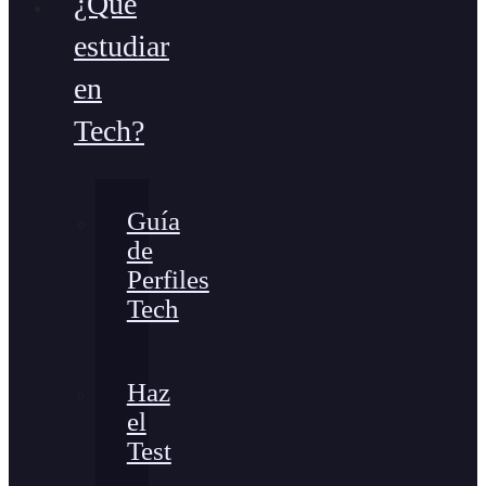
¿Qué
estudiar
en
Tech?
Guía
de
Perfiles
Tech
Haz
el
Test