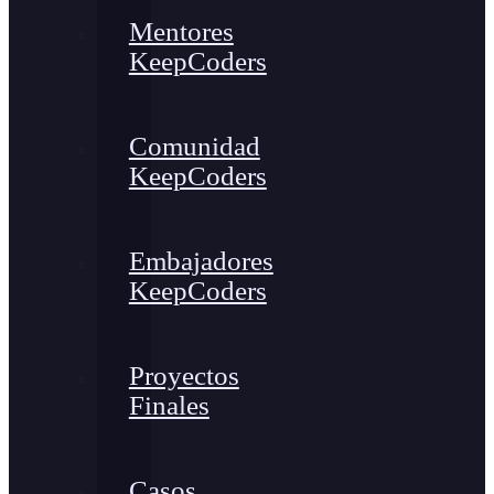
Mentores
KeepCoders
Comunidad
KeepCoders
Embajadores
KeepCoders
Proyectos
Finales
Casos