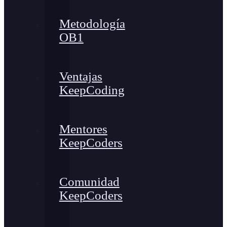
Metodología
OB1
Ventajas
KeepCoding
Mentores
KeepCoders
Comunidad
KeepCoders