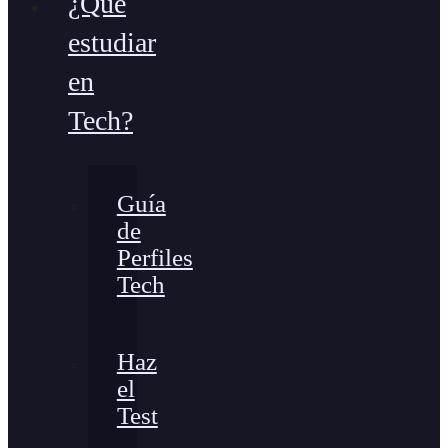
¿Qué
estudiar
en
Tech?
Guía
de
Perfiles
Tech
Haz
el
Test