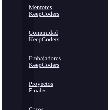
Mentores
KeepCoders
Comunidad
KeepCoders
Embajadores
KeepCoders
Proyectos
Finales
Casos