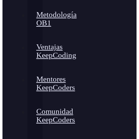
Metodología
OB1
Ventajas
KeepCoding
Mentores
KeepCoders
Comunidad
KeepCoders