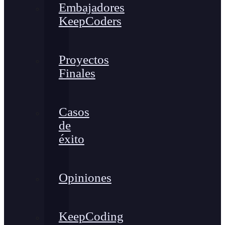
Embajadores
KeepCoders
Proyectos
Finales
Casos
de
éxito
Opiniones
KeepCoding