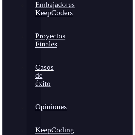
Embajadores
KeepCoders
Proyectos
Finales
Casos
de
éxito
Opiniones
KeepCoding