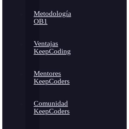
Metodología
OB1
Ventajas
KeepCoding
Mentores
KeepCoders
Comunidad
KeepCoders