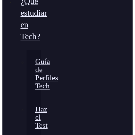
¿Qué
estudiar
en
Tech?
Guía
de
Perfiles
Tech
Haz
el
Test