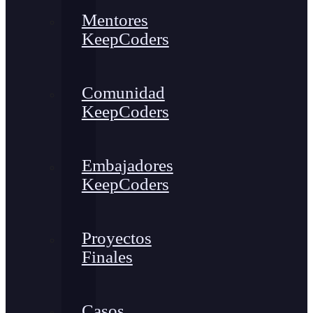
Mentores
KeepCoders
Comunidad
KeepCoders
Embajadores
KeepCoders
Proyectos
Finales
Casos