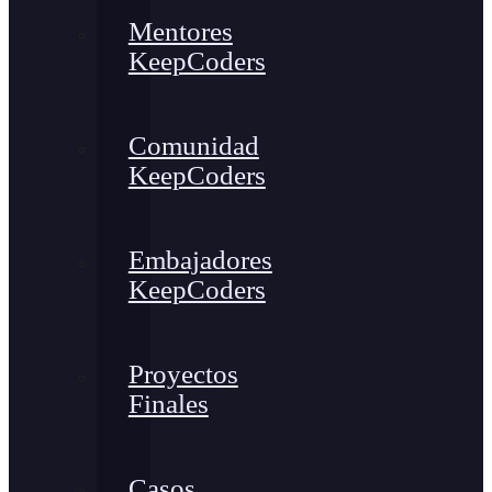
Mentores
KeepCoders
Comunidad
KeepCoders
Embajadores
KeepCoders
Proyectos
Finales
Casos