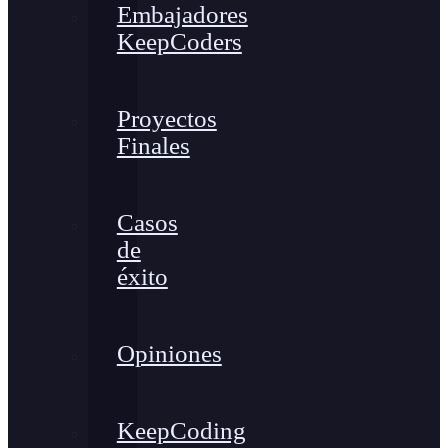
Embajadores
KeepCoders
Proyectos
Finales
Casos
de
éxito
Opiniones
KeepCoding