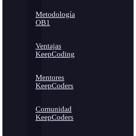
Metodología
OB1
Ventajas
KeepCoding
Mentores
KeepCoders
Comunidad
KeepCoders