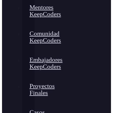
Mentores
KeepCoders
Comunidad
KeepCoders
Embajadores
KeepCoders
Proyectos
Finales
Casos