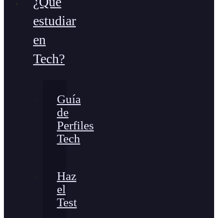
¿Qué
estudiar
en
Tech?
Guía
de
Perfiles
Tech
Haz
el
Test