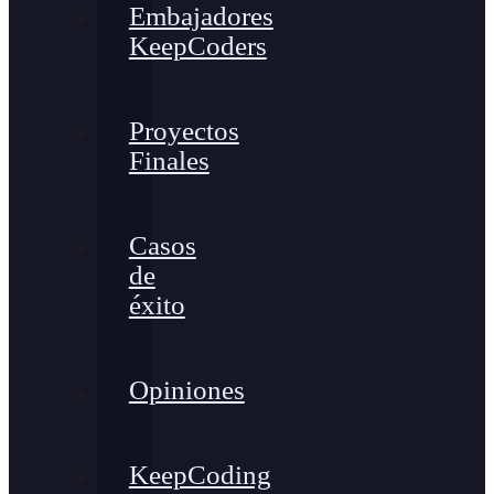
Embajadores
KeepCoders
Proyectos
Finales
Casos
de
éxito
Opiniones
KeepCoding