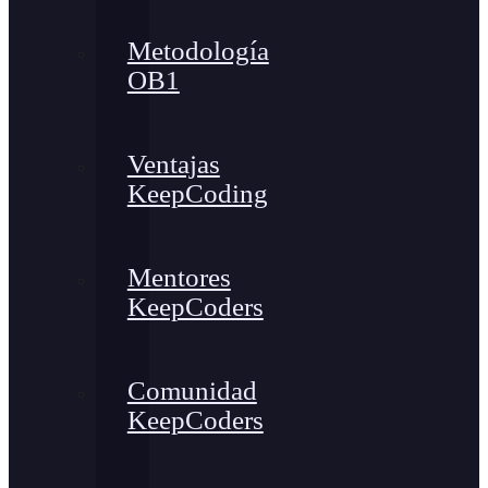
Metodología
OB1
Ventajas
KeepCoding
Mentores
KeepCoders
Comunidad
KeepCoders