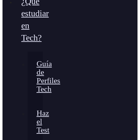
¿Qué
estudiar
en
Tech?
Guía
de
Perfiles
Tech
Haz
el
Test