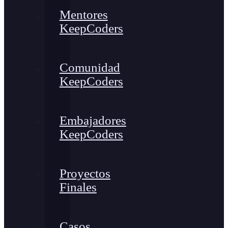
Mentores
KeepCoders
Comunidad
KeepCoders
Embajadores
KeepCoders
Proyectos
Finales
Casos