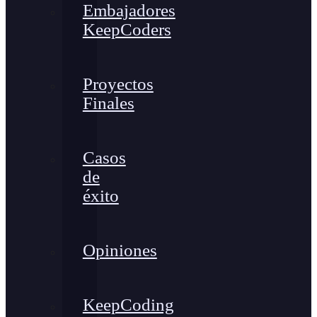
Embajadores
KeepCoders
Proyectos
Finales
Casos
de
éxito
Opiniones
KeepCoding