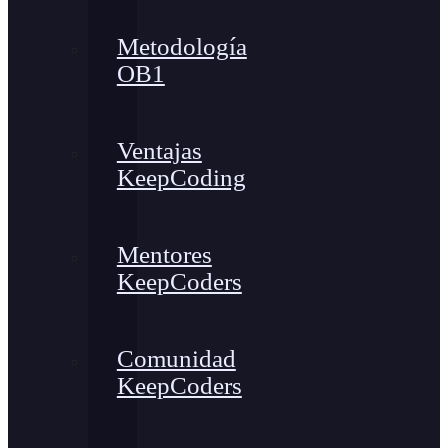
Metodología
OB1
Ventajas
KeepCoding
Mentores
KeepCoders
Comunidad
KeepCoders